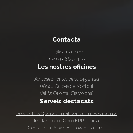
Contacta
info@calidae.com
(+34) 93 865 44 33
Les nostres oficines
Av. Josep Fontcuberta 145 2n 2a
08140 Caldes de Montbui
Vallès Oriental (Barcelona)
Serveis destacats
Serveis DevOps i automatització d'infraestructura
Implantació d'Odoo ERP a mida
Consultoria Power BI i Power Platform