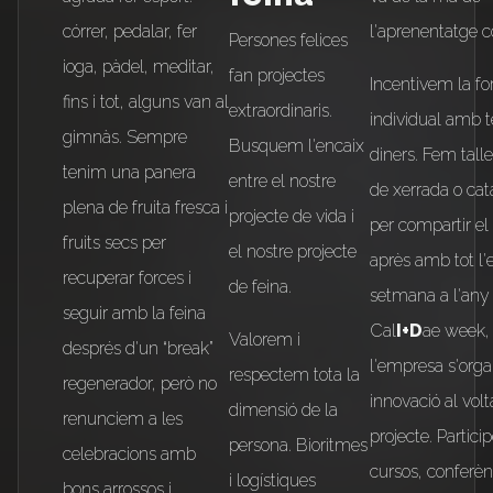
córrer, pedalar, fer
l'aprenentatge c
Persones felices
ioga, pàdel, meditar,
fan projectes
Incentivem la f
fins i tot, alguns van al
extraordinaris.
individual amb 
gimnàs. Sempre
Busquem l'encaix
diners. Fem tall
tenim una panera
entre el nostre
de xerrada o cat
plena de fruita fresca i
projecte de vida i
per compartir e
fruits secs per
el nostre projecte
après amb tot l'
recuperar forces i
de feina.
setmana a l'any
seguir amb la feina
Cal
I+D
ae week, 
Valorem i
després d'un “break”
l'empresa s'orga
respectem tota la
regenerador, però no
innovació al vol
dimensió de la
renunciem a les
projecte. Partic
persona. Bioritmes
celebracions amb
cursos, conferèn
i logístiques
bons arrossos i