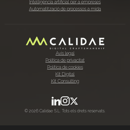
Intel·ligència artificial per a empreses
Automatització de processos a mida
Avis legal
Política de privacitat
Política de cookies
Kit Digital
Kit Consulting
© 2026 Calidae S.L. Tots els drets reservats.