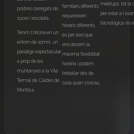
meetups, tot el 
familiars diferents,
postres carregats de
per estar a l'av
requereixen
sucre i xocolata.
tecnològica: és el
horaris diferents,
Tenim l'oficina en un
és per això que
entorn de somni, un
ens donem la
paisatge espectacular
màxima flexibilitat
a prop de les
horària i podem
muntanyes a la Vila
treballar des de
Termal de Caldes de
casa quan s'escau.
Montbui.