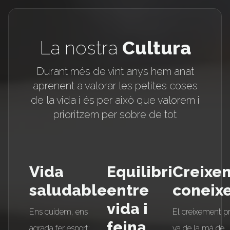
La nostra
Cultura
Durant més de vint anys hem anat
aprenent a valorar les petites coses
de la vida i és per això que valorem i
prioritzem per sobre de tot
Vida
Equilibri
Creixe
saludable
entre
coneix
vida i
Ens cuidem, ens
El creixement pr
feina
agrada fer esport:
va de la mà de